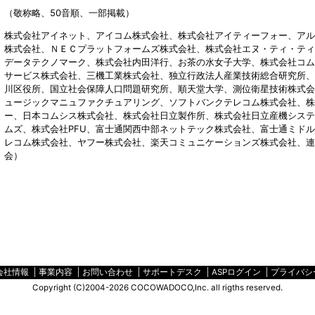
（敬称略、50音順、一部掲載）
株式会社アイネット、アイコム株式会社、株式会社アイティーフォー、アル
株式会社、ＮＥＣプラットフォームズ株式会社、株式会社エヌ・ティ・ティ
データテクノマーク、株式会社内田洋行、お茶の水女子大学、株式会社コムウ
サービス株式会社、三機工業株式会社、独立行政法人産業技術総合研究所、
川区役所、国立社会保障人口問題研究所、順天堂大学、測位衛星技術株式会
ュージックマニュファクチュアリング、ソフトバンクテレコム株式会社、株
ー、日本コムシス株式会社、株式会社日立製作所、株式会社日立産機システ
ムズ、株式会社PFU、富士通関西中部ネットテック株式会社、富士通ミド
レコム株式会社、ヤフー株式会社、楽天コミュニケーションズ株式会社、連
会）
会社情報
事業内容
お問い合わせ
サポートデスク
ASPログイン
プライバシ
Copyright (C)2004-2026 COCOWADOCO,Inc. all rigths reserved.