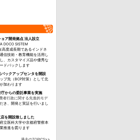
フショア開発拠点 法人設立
 DOCO SISTEM
在高度成長期であるインドネ
通信技術・教育機能を活用し
し、カスタマイズ品や優秀な
ードバックします
海道バックアップセンタを開設
ップ先（BCP対策）として北
が加わります
費者庁からの委託事業を実施
消費者行政に関する先進的モデ
だき、開発と実証を行いまし
都支店を開設致しました
府立医科大学や京都府警察本
業推進を図ります
過去のTOPICS>>