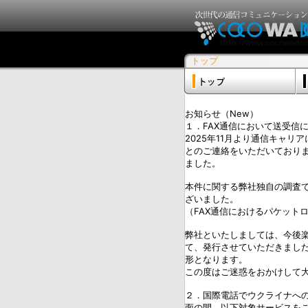
トップ
お知らせ（New）
１．FAX通信において送受信に
2025年11月より通信キャ
とのご連絡をいただいておりま
ました。
本件に関する弊社独自の調査で
ざいました。
（FAX通信におけるパケット
弊社といたしましては、今後
て、発行させていただきまし
形となります。
この度はご迷惑をおかけして
２．国際電話でウクライナへの
面の間、以下対象サービスを