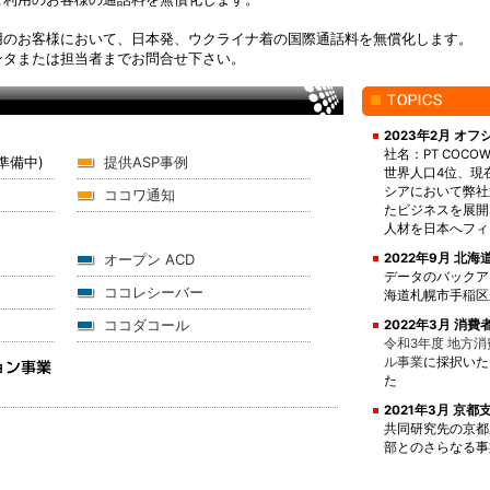
用のお客様において、日本発、ウクライナ着の国際通話料を無償化します。
ンタまたは担当者までお問合せ下さい。
2023年2月 オ
社名：PT COCOWA
準備中)
提供ASP事例
世界人口4位、現
シアにおいて弊社
ココワ通知
たビジネスを展開
人材を日本へフィ
オープン ACD
2022年9月 北
データのバックア
ココレシーバー
海道札幌市手稲区
ココダコール
2022年3月 消
令和3年度 地方
ル事業
に採択いた
た
2021年3月 京
共同研究先の京都
部とのさらなる事