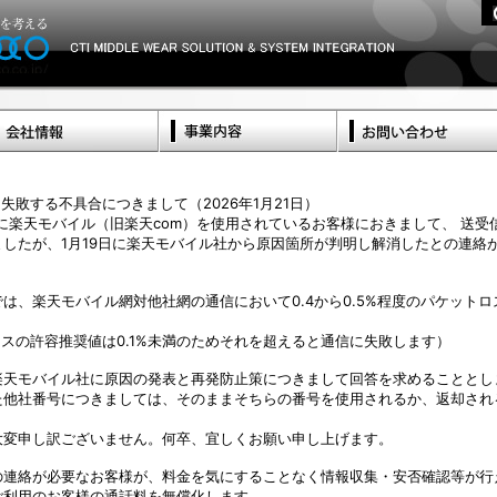
失敗する不具合につきまして（2026年1月21日）
リアに楽天モバイル（旧楽天com）を使用されているお客様におきまして、 送
したが、1月19日に楽天モバイル社から原因箇所が判明し解消したとの連絡
は、楽天モバイル網対他社網の通信において0.4から0.5%程度のパケット
ロスの許容推奨値は0.1%未満のためそれを超えると通信に失敗します）
楽天モバイル社に原因の発表と再発防止策につきまして回答を求めることとし
た他社番号につきましては、そのままそちらの番号を使用されるか、返却され
大変申し訳ございません。何卒、宜しくお願い申し上げます。
連絡が必要なお客様が、料金を気にすることなく情報収集・安否確認等が行える
ご利用のお客様の通話料を無償化します。